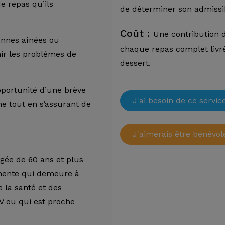
de repas qu’ils
de déterminer son admissib
Coût :
Une contribution d
sonnes aînées ou
chaque repas complet livré 
nir les problèmes de
dessert.
pportunité d’une brève
J'ai besoin de ce servic
ne tout en s’assurant de
J'aimerais être bénévol
gée de 60 ans et plus
nente qui demeure à
 la santé et des
V ou qui est proche