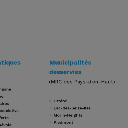
atiques
Municipalités
desservies
(MRC des Pays-d’en-Haut)
nisme
pe
Estérel
aires
Lac-des-Seize-Iles
ssociative
Morin-Heights
ferts
Piedmont
névole