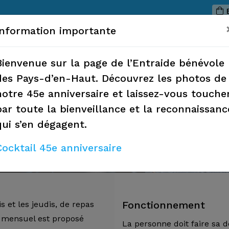
B
Information importante
Accueil
À propos
Services
Bienvenue sur la page de l’Entraide bénévole
des Pays-d’en-Haut. Découvrez les photos de
notre 45e anniversaire et laissez-vous touche
par toute la bienveillance et la reconnaissanc
qui s’en dégagent.
Cocktail 45e anniversaire
Fonctionnement
is et les jeudis, de repas
u mensuel est proposé
La personne doit faire sa 